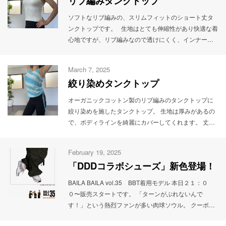
リブ編みタンクトップ
トのマークをタップして...
more
ソフトなリブ編みの、スリムフィットのショート丈タ
ンクトップです。 生地はとても伸縮性があり快適な着
心地ですが、リブ編みなので透けにくく、インナーの
色はそんなに気にしなくて大丈夫そう＾＾ レーサーバ
ックなので背中を綺麗に見せてくれます。 襟ぐりはこ
March 7, 2025
んな感じ。 私はSサイズを着用しています。 ※身長
絞り染めタンクトップ
153.5cm 体重47kg クーポンコード【FR888】で5%!!
クーポンコード【...
more
オーガニックコットン製のリブ編みのタンクトップに
絞り染めを施したタンクトップ。 生地は厚みがあるの
で、ボディラインを綺麗にカバーしてくれます。 丈を
調節できるので、私はSサイズを選びました。 ※身長
153.5cm 体重47kg カラーはC63＝濃い水色 襟ぐりは、
February 19, 2025
広すぎず狭すぎず。 インナーは何でも大丈夫そう♪ ク
「DDDコラボシューズ」新色登場！
ーポンコード【FR888】で5%!! クーポンコード
【FR888】は、セール時などお使いいただけないケー
BAILA BAILA vol.35 BBT着用モデル 本日２１：０
スもございます。...
more
０〜販売スタートです。 「ターンがぶれないんで
す！」という熱烈ファンが多い肉球ソウル。 クーポン
コード【FR888】で5%OFF！！ ...
more