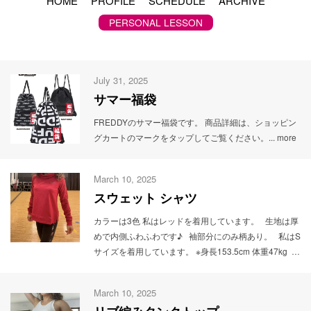
HOME
PROFILE
SCHEDULE
ARCHIVE
PERSONAL LESSON
July 31, 2025
サマー福袋
FREDDYのサマー福袋です。 商品詳細は、ショッピン
グカートのマークをタップしてご覧ください。...
more
March 10, 2025
スウェット シャツ
カラーは3色 私はレッドを着用しています。 生地は厚
めで内側ふわふわです♪ 袖部分にのみ柄あり。 私はS
サイズを着用しています。 ※身長153.5cm 体重47kg
クーポンコード【FR888】で5%!! クーポンコード
【FR888】は、セール時などお使いいただけないケー
March 10, 2025
スもございます。 商品詳細は、このページ下部のカー